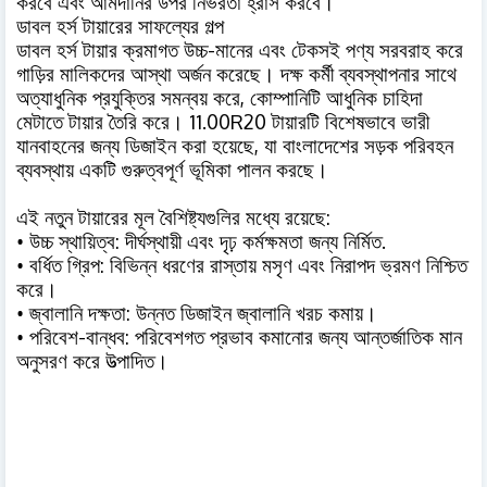
।
করবে
এবং
আমদানির
উপর
নির্ভরতা
হ্রাস
করবে
ডাবল
হর্স
টায়ারের
সাফল্যের
গল্প
-
ডাবল
হর্স
টায়ার
ক্রমাগত
উচ্চ
মানের
এবং
টেকসই
পণ্য
সরবরাহ
করে
।
গাড়ির
মালিকদের
আস্থা
অর্জন
করেছে
দক্ষ
কর্মী
ব্যবস্থাপনার
সাথে
,
অত্যাধুনিক
প্রযুক্তির
সমন্বয়
করে
কোম্পানিটি
আধুনিক
চাহিদা
।
11.00R20
মেটাতে
টায়ার
তৈরি
করে
টায়ারটি
বিশেষভাবে
ভারী
,
যানবাহনের
জন্য
ডিজাইন
করা
হয়েছে
যা
বাংলাদেশের
সড়ক
পরিবহন
।
ব্যবস্থায়
একটি
গুরুত্বপূর্ণ
ভূমিকা
পালন
করছে
:
এই
নতুন
টায়ারের
মূল
বৈশিষ্ট্যগুলির
মধ্যে
রয়েছে
•
:
.
উচ্চ
স্থায়িত্ব
দীর্ঘস্থায়ী
এবং
দৃঢ়
কর্মক্ষমতা
জন্য
নির্মিত
•
:
বর্ধিত
গ্রিপ
বিভিন্ন
ধরণের
রাস্তায়
মসৃণ
এবং
নিরাপদ
ভ্রমণ
নিশ্চিত
।
করে
•
।
:
জ্বালানি
দক্ষতা
উন্নত
ডিজাইন
জ্বালানি
খরচ
কমায়
•
-
:
পরিবেশ
বান্ধব
পরিবেশগত
প্রভাব
কমানোর
জন্য
আন্তর্জাতিক
মান
।
অনুসরণ
করে
উত্পাদিত