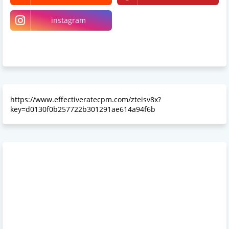
instagram
Linkedin
Somewhereinblog
https://www.effectiveratecpm.com/zteisv8x?
key=d0130f0b257722b301291ae614a94f6b