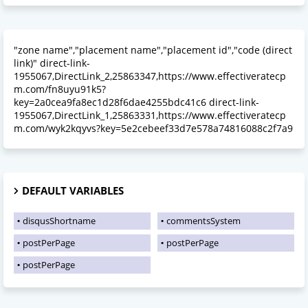
"zone name","placement name","placement id","code (direct
link)" direct-link-
1955067,DirectLink_2,25863347,https://www.effectiveratecp
m.com/fn8uyu91k5?
key=2a0cea9fa8ec1d28f6dae4255bdc41c6 direct-link-
1955067,DirectLink_1,25863331,https://www.effectiveratecp
m.com/wyk2kqyvs?key=5e2cebeef33d7e578a74816088c2f7a9
DEFAULT VARIABLES
disqusShortname
commentsSystem
postPerPage
postPerPage
postPerPage