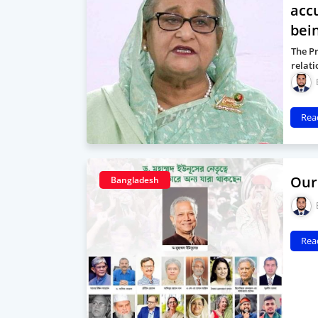
acc
bein
The Pr
relati
Rea
Our 
Bangladesh
Rea