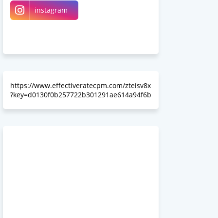
instagram
Linkedin
Somewhereinblog
https://www.effectiveratecpm.com/zteisv8x
?key=d0130f0b257722b301291ae614a94f6b