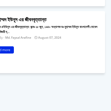
হাম্মদ ইউনূস এর জীবনবৃত্তান্ত
্মদ #ইউনূস এর জীবনবৃত্তান্ত: জন্মঃ ২৮ জুন, ১৯৪০ অধ্যাপক ডঃ মুহাম্মদ ইউনূস বাংলাদেশী নোবেল
বিজয়ী ব্…
Md. Faysal Arafine
August 07, 2024
d more