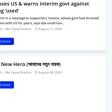
uses US & warns interim govt against
g ‘used’
int In a message to supporters, Hasina, whose govt had strained
ons with US for years, says she could hav…
Md. Faysal Arafine
August 11, 2024
d more
New Hero (আমাদের নতুন নায়ক)
Md. Faysal Arafine
August 08, 2024
d more