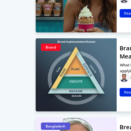
Rea
Bra
Brand
Mea
What 
applyi
Rea
Bre
Bangladesh