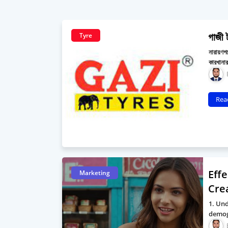
গাজী 
Tyre
নারায়ণগঞ
কারখানার
Rea
Eff
Marketing
Cre
1. Un
demog