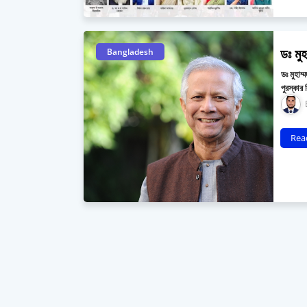
ডঃ মু
Bangladesh
ডঃ মুহাম
পুরস্কার 
Rea