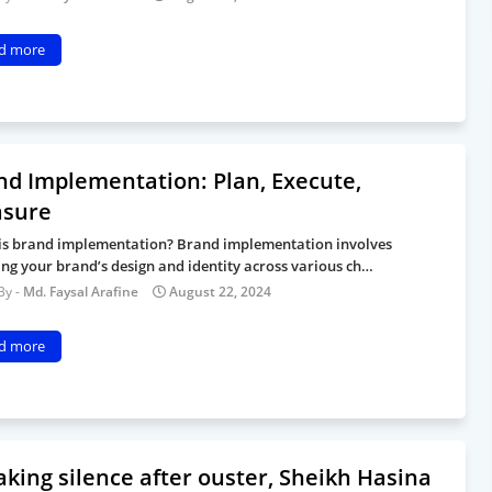
d more
nd Implementation: Plan, Execute,
sure
is brand implementation? Brand implementation involves
ng your brand’s design and identity across various ch…
Md. Faysal Arafine
August 22, 2024
d more
aking silence after ouster, Sheikh Hasina